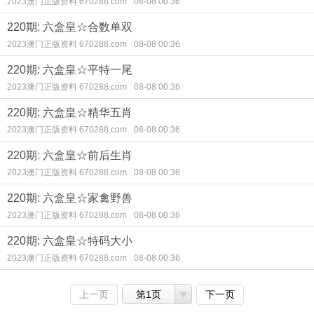
2023澳门正版资料 670288.com
08-08 00:36
220期: 六盒皇☆合数单双
2023澳门正版资料 670288.com
08-08 00:36
220期: 六盒皇☆平特一尾
2023澳门正版资料 670288.com
08-08 00:36
220期: 六盒皇☆精华五肖
2023澳门正版资料 670288.com
08-08 00:36
220期: 六盒皇☆前后生肖
2023澳门正版资料 670288.com
08-08 00:36
220期: 六盒皇☆家禽野兽
2023澳门正版资料 670288.com
08-08 00:36
220期: 六盒皇☆特码大小
2023澳门正版资料 670288.com
08-08 00:36
上一页
第1页
下一页