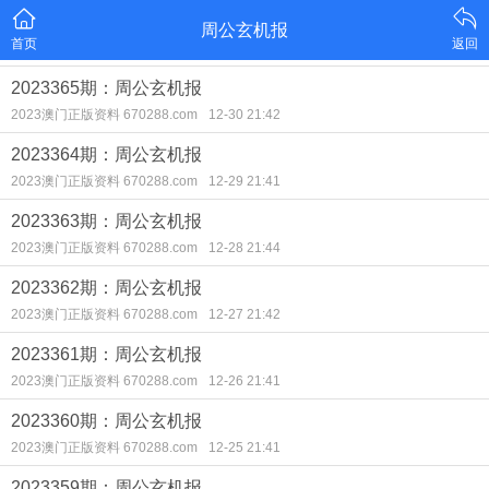
周公玄机报
首页
返回
2023365期：周公玄机报
2023澳门正版资料 670288.com
12-30 21:42
2023364期：周公玄机报
2023澳门正版资料 670288.com
12-29 21:41
2023363期：周公玄机报
2023澳门正版资料 670288.com
12-28 21:44
2023362期：周公玄机报
2023澳门正版资料 670288.com
12-27 21:42
2023361期：周公玄机报
2023澳门正版资料 670288.com
12-26 21:41
2023360期：周公玄机报
2023澳门正版资料 670288.com
12-25 21:41
2023359期：周公玄机报