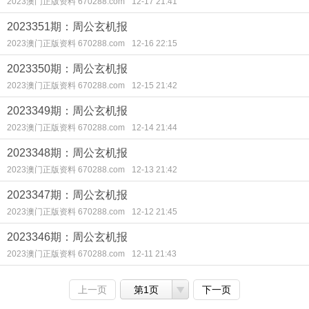
2023澳门正版资料 670288.com
12-17 21:41
2023351期：周公玄机报
2023澳门正版资料 670288.com
12-16 22:15
2023350期：周公玄机报
2023澳门正版资料 670288.com
12-15 21:42
2023349期：周公玄机报
2023澳门正版资料 670288.com
12-14 21:44
2023348期：周公玄机报
2023澳门正版资料 670288.com
12-13 21:42
2023347期：周公玄机报
2023澳门正版资料 670288.com
12-12 21:45
2023346期：周公玄机报
2023澳门正版资料 670288.com
12-11 21:43
上一页
第1页
下一页