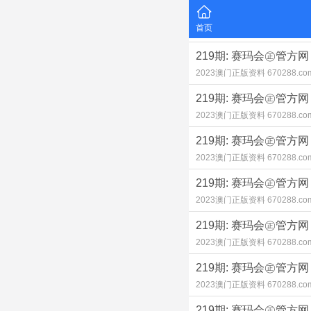
首页
219期: 赛玛会㊣管
2023澳门正版资料 670288.co
219期: 赛玛会㊣管
2023澳门正版资料 670288.co
219期: 赛玛会㊣管
2023澳门正版资料 670288.co
219期: 赛玛会㊣管
2023澳门正版资料 670288.co
219期: 赛玛会㊣管
2023澳门正版资料 670288.co
219期: 赛玛会㊣管
2023澳门正版资料 670288.co
219期: 赛玛会㊣管